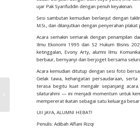
ujar Pak Syarifuddin dengan penuh keyakinan.
Sesi sambutan kemudian berlanjut dengan takli
M.Si., dan dilanjutkan dengan penyerahan plaka
Acara semakin semarak dengan penampilan dari a
Ilmu Ekonomi 1995 dan S2 Hukum Bisnis 202
ketinggalan, Evony Arty, alumni Ilmu Komunik
berbaur, bernyanyi dan berjoget bersama selur
Acara kemudian ditutup dengan sesi foto bersa
Gelak tawa, kehangatan persaudaraan, serta
PELANTIKAN
terasa begitu kuat mengalir sepanjang acara.
PENGURUS DPP IKA UII
silaturahmi — ini menjadi momentum untuk ke
& DPW JAKARTA IKA UII
mempererat ikatan sebagai satu keluarga besar
PERIODE 2025-203...
UII JAYA, ALUMNI HEBAT!
Penulis: Adibah Alfiani Rizqi