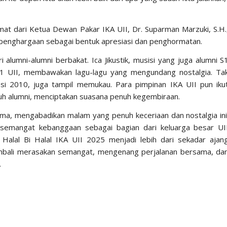
mat dari Ketua Dewan Pakar IKA UII, Dr. Suparman Marzuki, S.H.
t penghargaan sebagai bentuk apresiasi dan penghormatan.
lumni-alumni berbakat. Ica Jikustik, musisi yang juga alumni S
1 UII, membawakan lagu-lagu yang mengundang nostalgia. Ta
asi 2010, juga tampil memukau. Para pimpinan IKA UII pun iku
uh alumni, menciptakan suasana penuh kegembiraan.
ma, mengabadikan malam yang penuh keceriaan dan nostalgia ini
 semangat kebanggaan sebagai bagian dari keluarga besar UI
 Halal Bi Halal IKA UII 2025 menjadi lebih dari sekadar ajan
mbali merasakan semangat, mengenang perjalanan bersama, da
.