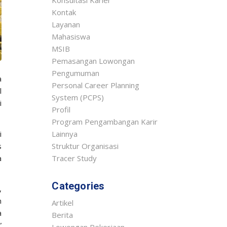
Konsultasi Karier
Kontak
Layanan
Mahasiswa
MSIB
Pemasangan Lowongan
Pengumuman
a
Personal Career Planning
l
System (PCPS)
i
Profil
Program Pengambangan Karir
i
Lainnya
s
Struktur Organisasi
a
Tracer Study
Categories
,
n
Artikel
a
Berita
”