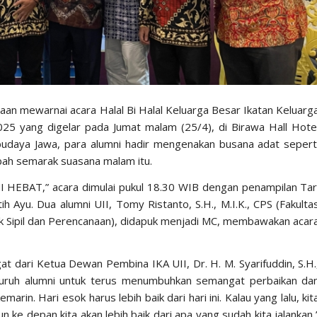
an mewarnai acara Halal Bi Halal Keluarga Besar Ikatan Keluarg
2025 yang digelar pada Jumat malam (25/4), di Birawa Hall Hote
budaya Jawa, para alumni hadir mengenakan busana adat sepert
bah semarak suasana malam itu.
NI HEBAT,”
acara dimulai pukul 18.30 WIB dengan penampilan Tar
h Ayu. Dua alumni UII, Tomy Ristanto, S.H., M.I.K., CPS (Fakulta
ik Sipil dan Perencanaan), didapuk menjadi MC, membawakan acar
 dari Ketua Dewan Pembina IKA UII, Dr. H. M. Syarifuddin, S.H.
luruh alumni untuk terus menumbuhkan semangat perbaikan da
kemarin. Hari esok harus lebih baik dari hari ini. Kalau yang lalu, kit
n ke depan kita akan lebih baik dari apa yang sudah kita jalankan,