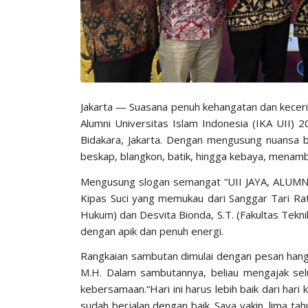
Jakarta
— Suasana penuh kehangatan dan keceria
Alumni Universitas Islam Indonesia (IKA UII) 
Bidakara, Jakarta. Dengan mengusung nuansa 
beskap, blangkon, batik, hingga kebaya, menam
Mengusung slogan semangat
“UII JAYA, ALUM
Kipas Suci yang memukau dari Sanggar Tari Rati
Hukum) dan Desvita Bionda, S.T. (Fakultas Tekn
dengan apik dan penuh energi.
Rangkaian sambutan dimulai dengan pesan hangat
M.H. Dalam sambutannya, beliau mengajak se
kebersamaan.
“Hari ini harus lebih baik dari hari 
sudah berjalan dengan baik. Saya yakin, lima tahu