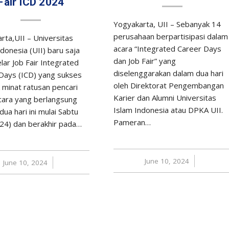
Fair ICD 2024
Yogyakarta, UII – Sebanyak 14
perusahaan berpartisipasi dalam
rta,UII – Universitas
acara “Integrated Career Days
donesia (UII) baru saja
dan Job Fair” yang
ar Job Fair Integrated
diselenggarakan dalam dua hari
Days (ICD) yang sukses
oleh Direktorat Pengembangan
 minat ratusan pencari
Karier dan Alumni Universitas
Acara yang berlangsung
Islam Indonesia atau DPKA UII.
ua hari ini mulai Sabtu
Pameran…
24) dan berakhir pada…
June 10, 2024
/
June 10, 2024
/