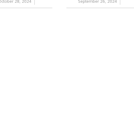
October 28, 2024
/
September 26, 2024
/