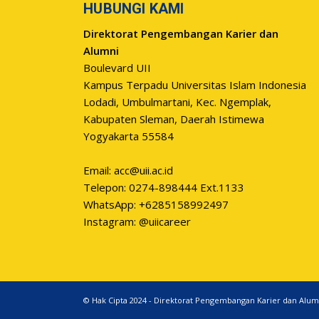
HUBUNGI KAMI
Direktorat Pengembangan Karier dan
Alumni
Boulevard UII
Kampus Terpadu Universitas Islam Indonesia
Lodadi, Umbulmartani, Kec. Ngemplak,
Kabupaten Sleman, Daerah Istimewa
Yogyakarta 55584
Email:
acc@uii.ac.id
Telepon: 0274-898444 Ext.1133
WhatsApp: +6285158992497
Instagram: @uiicareer
© Hak Cipta 2024 - Direktorat Pengembangan Karier dan Alum