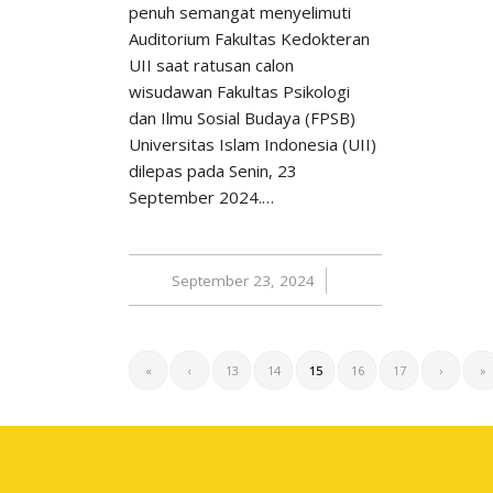
penuh semangat menyelimuti
Auditorium Fakultas Kedokteran
UII saat ratusan calon
wisudawan Fakultas Psikologi
dan Ilmu Sosial Budaya (FPSB)
Universitas Islam Indonesia (UII)
dilepas pada Senin, 23
September 2024.…
September 23, 2024
/
«
‹
13
14
15
16
17
›
»