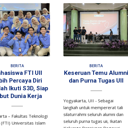
BERITA
BERITA
hasiswa FTI UII
Keseruan Temu Alumn
bih Percaya Diri
dan Purna Tugas UII
ah Ikuti S3D, Siap
but Dunia Kerja
Yogyakarta, UII - Sebagai
langkah untuk mempererat tali
silaturrahmi seluruh alumni dan
rta – Fakultas Teknologi
seluruh purna tugas uii, Ikatan
 (FTI) Universitas Islam
Keluarga Pensiunan Pegawai