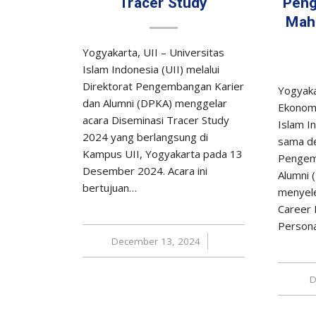
Tracer Study
Peng
Mah
Yogyakarta, UII – Universitas
Islam Indonesia (UII) melalui
Direktorat Pengembangan Karier
Yogyaka
dan Alumni (DPKA) menggelar
Ekonomi
acara Diseminasi Tracer Study
Islam In
2024 yang berlangsung di
sama de
Kampus UII, Yogyakarta pada 13
Pengem
Desember 2024. Acara ini
Alumni 
bertujuan…
menyele
Career 
Persona
December 13, 2024
/
D