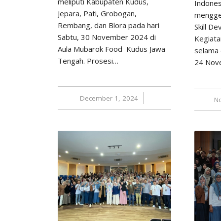
meliputi Kabupaten Kudus,
Indones
Jepara, Pati, Grobogan,
menggel
Rembang, dan Blora pada hari
Skill D
Sabtu, 30 November 2024 di
Kegiata
Aula Mubarok Food Kudus Jawa
selama 
Tengah. Prosesi…
24 Novem
December 1, 2024
/
N