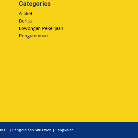
Categories
Artikel
Berita
Lowongan Pekerjaan
Pengumuman
ni UII |
Pengelolaan Situs Web
|
Sangkalan