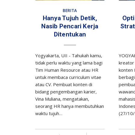
BERITA
Hanya Tujuh Detik,
Opt
Nasib Pencari Kerja
Stra
Ditentukan
Yogyakarta, UII - Tahukah kamu,
YOGYAK
tidak perlu waktu yang lama bagi
kreator
Tim Human Resource atau HR
konten L
untuk membaca curriculum vitae
berbagi
atau CV. Pembuat konten di
pembuat
bidang pengembangan karier,
wawanca
Vina Muliana, mengatakan,
mahasis
seorang HR hanya membutuhkan
Indones
waktu tujuh…
(27/10/