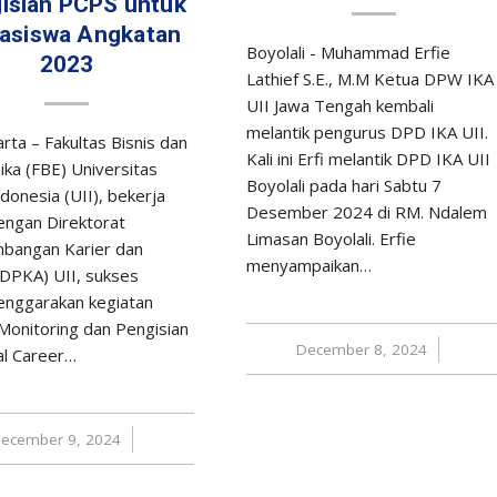
isian PCPS untuk
asiswa Angkatan
Boyolali - Muhammad Erfie
2023
Lathief S.E., M.M Ketua DPW IKA
UII Jawa Tengah kembali
melantik pengurus DPD IKA UII.
rta – Fakultas Bisnis dan
Kali ini Erfi melantik DPD IKA UII
ka (FBE) Universitas
Boyolali pada hari Sabtu 7
donesia (UII), bekerja
Desember 2024 di RM. Ndalem
ngan Direktorat
Limasan Boyolali. Erfie
bangan Karier dan
menyampaikan…
(DPKA) UII, sukses
nggarakan kegiatan
Monitoring dan Pengisian
December 8, 2024
/
l Career…
ecember 9, 2024
/