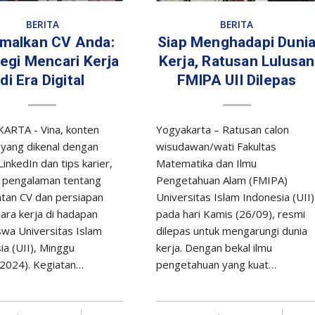
BERITA
BERITA
imalkan CV Anda:
Siap Menghadapi Duni
tegi Mencari Kerja
Kerja, Ratusan Lulusan
di Era Digital
FMIPA UII Dilepas
ARTA - Vina, konten
Yogyakarta – Ratusan calon
 yang dikenal dengan
wisudawan/wati Fakultas
inkedIn dan tips karier,
Matematika dan Ilmu
 pengalaman tentang
Pengetahuan Alam (FMIPA)
an CV dan persiapan
Universitas Islam Indonesia (UII)
ra kerja di hadapan
pada hari Kamis (26/09), resmi
wa Universitas Islam
dilepas untuk mengarungi dunia
ia (UII), Minggu
kerja. Dengan bekal ilmu
2024). Kegiatan…
pengetahuan yang kuat…