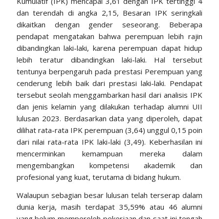
Kumulatif (IPK) mencapai 3,61 dengan IPK tertinggi 4
dan terendah di angka 2,15, Besaran IPK seringkali
dikaitkan dengan gender seseorang. Beberapa
pendapat mengatakan bahwa perempuan lebih rajin
dibandingkan laki-laki, karena perempuan dapat hidup
lebih teratur dibandingkan laki-laki. Hal tersebut
tentunya berpengaruh pada prestasi Perempuan yang
cenderung lebih baik dari prestasi laki-laki. Pendapat
tersebut seolah menggambarkan hasil dari analisis IPK
dan jenis kelamin yang dilakukan terhadap alumni UII
lulusan 2023. Berdasarkan data yang diperoleh, dapat
dilihat rata-rata IPK perempuan (3,64) unggul 0,15 poin
dari nilai rata-rata IPK laki-laki (3,49). Keberhasilan ini
mencerminkan kemampuan mereka dalam
mengembangkan kompetensi akademik dan
profesional yang kuat, terutama di bidang hukum.
Walaupun sebagian besar lulusan telah terserap dalam
dunia kerja, masih terdapat 35,59% atau 46 alumni
yang belum memperoleh pekerjaan dan saat ini tengah