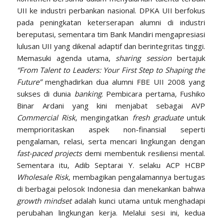
UII ke industri perbankan nasional. DPKA UII berfokus
pada peningkatan keterserapan alumni di industri
bereputasi, sementara tim Bank Mandiri mengapresiasi
lulusan UII yang dikenal adaptif dan berintegritas tinggi.
Memasuki agenda utama,
sharing session
bertajuk
“From Talent to Leaders: Your First Step to Shaping the
Future”
menghadirkan dua alumni FBE UII 2008 yang
sukses di dunia
banking
. Pembicara pertama, Fushiko
Binar Ardani yang kini menjabat sebagai AVP
Commercial Risk
, mengingatkan
fresh graduate
untuk
memprioritaskan aspek non-finansial seperti
pengalaman, relasi, serta mencari lingkungan dengan
fast-paced projects
demi membentuk resiliensi mental.
Sementara itu, Adib Septarai Y. selaku ACP HCBP
Wholesale Risk
, membagikan pengalamannya bertugas
di berbagai pelosok Indonesia dan menekankan bahwa
growth mindset
adalah kunci utama untuk menghadapi
perubahan lingkungan kerja. Melalui sesi ini, kedua